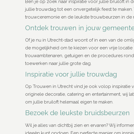
Ben je op zoek naar inspiratie voor jullie bruiloft i
jullie trouwdag tot een onvergetelijk feest te maken
trouwceremonie en de leukste trouwbeurzen in de reg
Ontdek trouwen in jouw gemeent
Of je nu in Utrecht-stad woont of in een van de oml
de mogelijkheid om te kiezen voor een vrije locatie 
trouwambtenaren, getuigen en de procedures rondom
toewerken naar jullie grote dag.
Inspiratie voor jullie trouwdag
Op Trouwen in Utrecht vind je ook volop inspiratie vo
originele decoratie, catering en entertainment, wij
om jullie bruiloft helemaal eigen te maken.
Bezoek de leukste bruidsbeurzen
Wil je alles van dichtbij zien en ervaren? Wij inform
ideeën kunt opdoen. Een perfecte manier om inspira