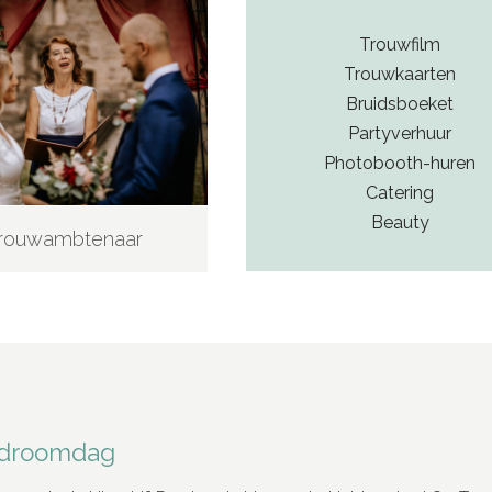
Trouwfilm
Trouwkaarten
Bruidsboeket
Partyverhuur
Photobooth-huren
Catering
Beauty
rouwambtenaar
e droomdag