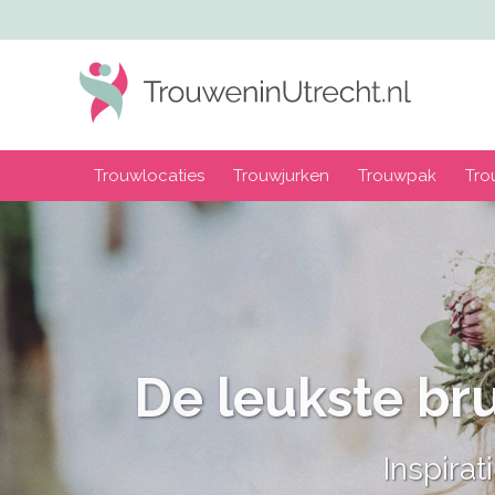
Trouwlocaties
Trouwjurken
Trouwpak
Tro
De mooi
Barn, Bo