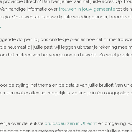
n de provincie Utrecht? Dan ben je hier aan het juiste adres! Op Tr
. Van handige informatie over
trouwen in jouw gemeente
tot de m
io. Onze website is jouw digitale weddingplanner, boordevol ide
e
iggende dorpen, bij ons ontdek je precies hoe het zit met trouwe
die helemaal bij jullie past, wij leggen uit waar je rekening mee
 het melden van het voorgenomen huwelijk. Zo weet je zeker d
or de styling, het thema en de details van jullie bruiloft. Van uni
 laten zien wat er allemaal mogelijk is. Zo kun je in één oogops
eren je over de leukste
bruidsbeurzen in Utrecht
en omgeving, waa
tie op te doen en meteen afspraken te maken voor jullie eigen 