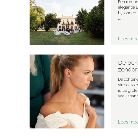
Een romanti
elegantie 
bijzonders.
...
Lees meer
De ocht
zonder 
De ochtend
stress: zo
jullie gro
vaak spanne
Lees meer