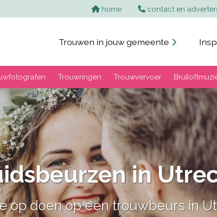
home
contact en adverte
Trouwen in jouw gemeente
Insp
uwfotografen
Trouwringen
Trouwvervoer
Bruiloftmuzi
ste feestlocaties in
hemian, Festival of een klassieke w