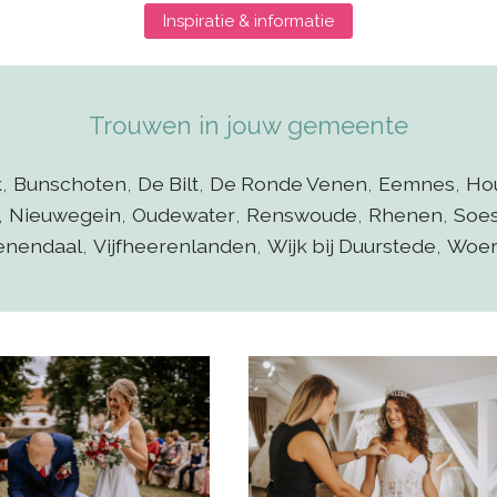
Inspiratie & informatie
Trouwen in jouw gemeente
k
,
Bunschoten
,
De Bilt
,
De Ronde Venen
,
Eemnes
,
Ho
,
Nieuwegein
,
Oudewater
,
Renswoude
,
Rhenen
,
Soes
enendaal
,
Vijfheerenlanden
,
Wijk bij Duurstede
,
Woe