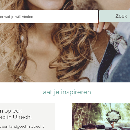
Laat je inspireren
n op een
d in Utrecht
 een landgoed in Utrecht