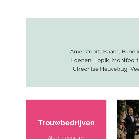
Amersfoort
,
Baarn
,
Bunni
Loenen
,
Lopik
,
Montfoort
Utrechtse Heuvelrug
,
Ve
Trouwbedrijven
Alle categorieën