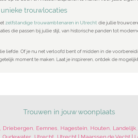
unieke trouwlocaties
met
zelfstandige trouwambtenaren in Utrecht
die jullie trouwce
ties die passen bij jullie stijl, van historische panden tot mod
llie liefde. Of je nu net verloofd bent of midden in de voorbereid
rgetelijk moment te maken. Laat je inspireren, ontdek de mogelij
Trouwen in jouw woonplaats
,
Driebergen
,
Eemnes
,
Hagestein
,
Houten
,
Landelijk
,
Oudewater
,
Utrecht
,
Utrecht | Maarssen de Vecht | 