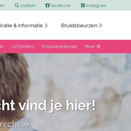
ren
zoeken
facebook
instagram
iratie & informatie
Bruidsbeurzen
ek
Lichtletters
Trouwambtenaar
Meer
 Utrecht
edding >>