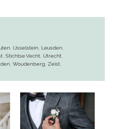
uten
,
IJsselstein
,
Leusden
,
t
,
Stichtse Vecht
,
Utrecht
,
rden
,
Woudenberg
,
Zeist
,