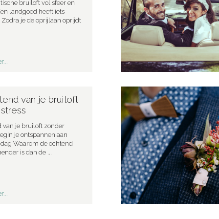
sche bruiloft vol sfeer en
Een landgoed heeft iets
 Zodra je de oprijlaan oprijdt
...
end van je bruiloft
stress
 van je bruiloft zonder
 begin je ontspannen aan
te dag Waarom de ochtend
nder is dan de ...
...