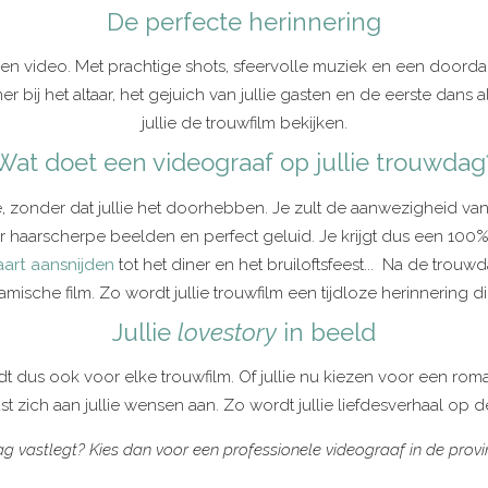
De perfecte herinnering
en video. Met prachtige shots, sfeervolle muziek en een doorda
tner bij het altaar, het gejuich van jullie gasten en de eerste da
jullie de trouwfilm bekijken.
Wat doet een videograaf op jullie trouwdag
ze, zonder dat jullie het doorhebben. Je zult de aanwezigheid 
r haarscherpe beelden en perfect geluid. Je krijgt dus een 100
aart aansnijden
tot het diner en het bruiloftsfeest... Na de trou
ische film. Zo wordt jullie trouwfilm een tijdloze herinnering d
Jullie
lovestory
in beeld
dt dus ook voor elke trouwfilm. Of jullie nu kiezen voor een roma
st zich aan jullie wensen aan. Zo wordt jullie liefdesverhaal op
ag vastlegt? Kies dan voor een professionele videograaf in de provin