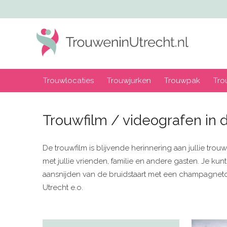
Trouwlocaties
Trouwjurken
Trouwpak
Tro
Trouwfilm / videografen in d
De trouwfilm is blijvende herinnering aan jullie tro
met jullie vrienden, familie en andere gasten. Je k
aansnijden van de bruidstaart met een champagnetoos
Utrecht e.o.