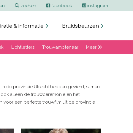
ren
zoeken
facebook
instagram
iratie & informatie
Bruidsbeurzen
ek
Lichtletters
Trouwambtenaar
Meer
dag in de provincie Utrecht hebben gevierd, samen
ar ook alleen de trouwceremonie en het
n voor een perfecte trouwfilm uit de provincie