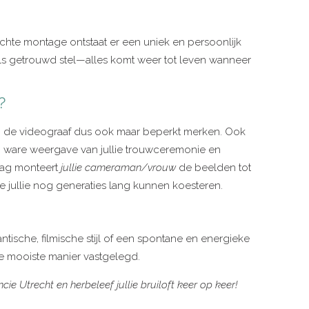
chte montage ontstaat er een uniek en persoonlijk
ns als getrouwd stel—alles komt weer tot leven wanneer
?
van de videograaf dus ook maar beperkt merken. Ook
% ware weergave van jullie trouwceremonie en
wdag monteert
jullie cameraman/vrouw
de beelden tot
ie jullie nog generaties lang kunnen koesteren.
ntische, filmische stijl of een spontane en energieke
 de mooiste manier vastgelegd.
cie Utrecht en herbeleef jullie bruiloft keer op keer!