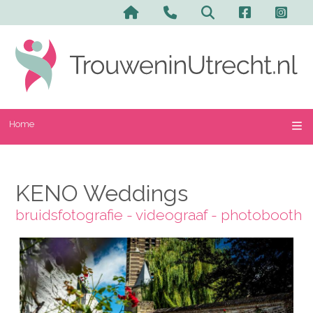
Home
KENO Weddings
bruidsfotografie - videograaf - photobooth