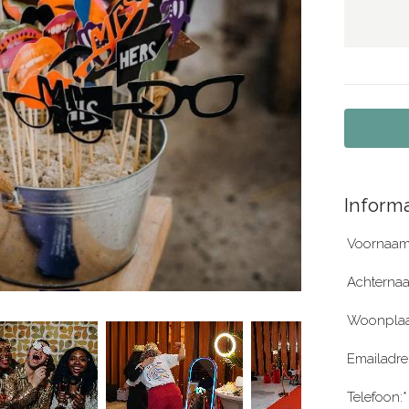
Informa
Voornaam
Achterna
Woonplaa
Emailadre
Telefoon:*