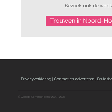
Bezoek ook de websi
Trouwen in Noord-Ho
Privacyverklaring
|
Contact en adverteren
|
Bruidsb
© Genista Communicatie 2001 - 2026