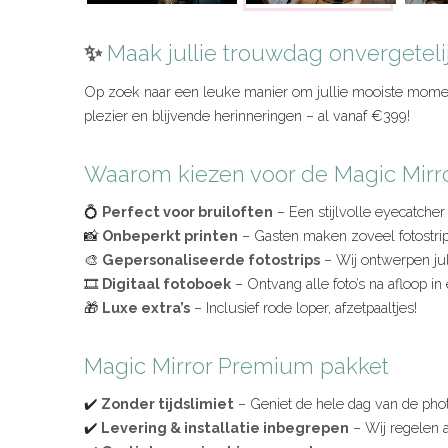
✨
Maak jullie trouwdag onvergeteli
Op zoek naar een leuke manier om jullie mooiste momen
plezier en blijvende herinneringen – al vanaf €399!
Waarom kiezen voor de Magic Mirr
💍
Perfect voor bruiloften
– Een stijlvolle eyecatcher 
📸
Onbeperkt printen
– Gasten maken zoveel fotostrips
🎨
Gepersonaliseerde fotostrips
– Wij ontwerpen jull
🎞️
Digitaal fotoboek
– Ontvang alle foto’s na afloop in
🎁
Luxe extra’s
– Inclusief rode loper, afzetpaaltjes!
Magic Mirror Premium pakket
✔️
Zonder tijdslimiet
– Geniet de hele dag van de pho
✔️
Levering & installatie inbegrepen
– Wij regelen al