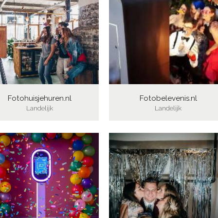
Fotohuisjehuren.nl
Fotobelevenis.nl
Landelijk
Landelijk