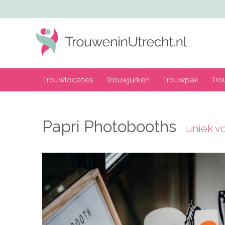
Trouwlocaties
Trouwjurken
Trouwpak
Tro
Papri Photobooths
uniek vo