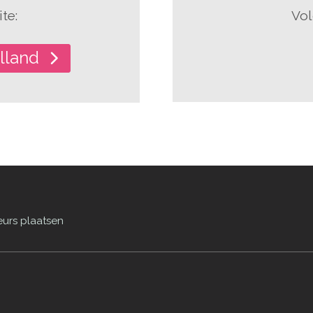
te:
Vol
lland
eurs plaatsen