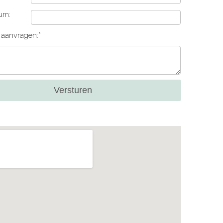
um:
e aanvragen:*