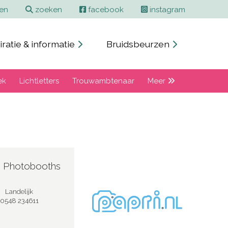
ren
zoeken
facebook
instagram
iratie & informatie
Bruidsbeurzen
ek
Lichtletters
Trouwambtenaar
Meer
i Photobooths
Landelijk
0548 234611