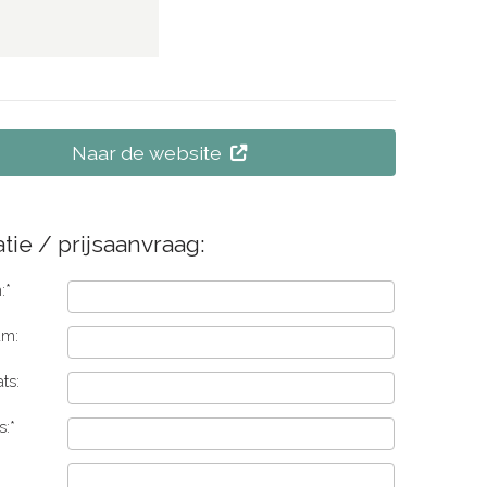
Naar de website
tie / prijsaanvraag:
:*
am:
ts:
s:*