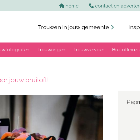
home
contact en adverte
Trouwen in jouw gemeente
Insp
uwfotografen
Trouwringen
Trouwvervoer
Bruiloftmuzi
or jouw bruiloft!
Papr