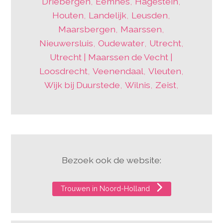
Driebergen
,
Eemnes
,
Hagestein
,
Houten
,
Landelijk
,
Leusden
,
Maarsbergen
,
Maarssen
,
Nieuwersluis
,
Oudewater
,
Utrecht
,
Utrecht | Maarssen de Vecht |
Loosdrecht
,
Veenendaal
,
Vleuten
,
Wijk bij Duurstede
,
Wilnis
,
Zeist
,
Bezoek ook de website:
Trouwen in Noord-Holland