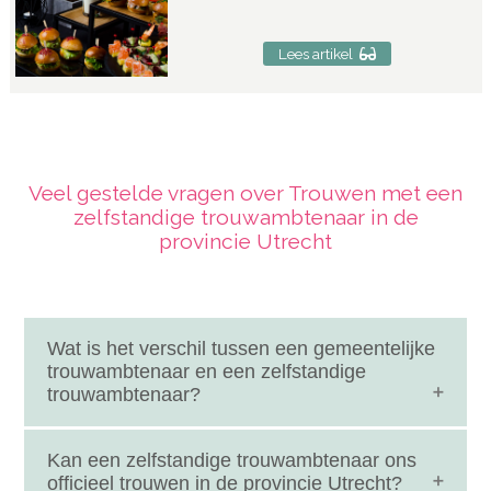
Lees artikel
Veel gestelde vragen over Trouwen met een
zelfstandige trouwambtenaar in de
provincie Utrecht
Wat is het verschil tussen een gemeentelijke
trouwambtenaar en een zelfstandige
trouwambtenaar?
Een gemeentelijke trouwambtenaar werkt volgens
Kan een zelfstandige trouwambtenaar ons
vaste kaders van de gemeente, terwijl een
officieel trouwen in de provincie Utrecht?