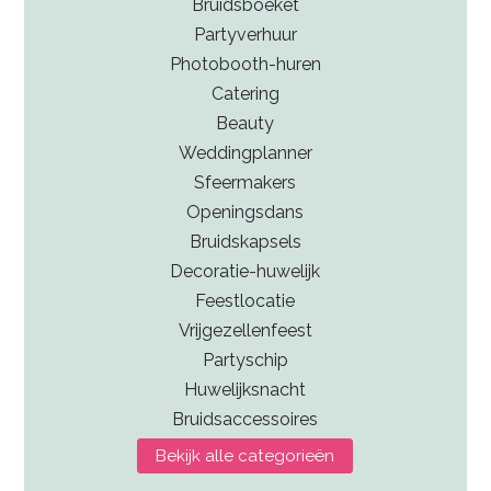
Bruidsboeket
Partyverhuur
Photobooth-huren
Catering
Beauty
Weddingplanner
Sfeermakers
Openingsdans
Bruidskapsels
Decoratie-huwelijk
Feestlocatie
Vrijgezellenfeest
Partyschip
Huwelijksnacht
Bruidsaccessoires
Bekijk alle categorieën