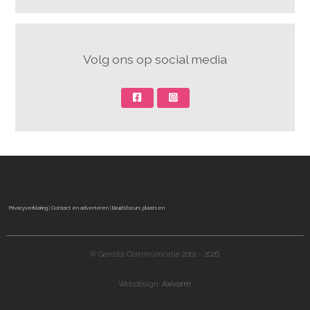
Volg ons op social media
Privacyverklaring
|
Contact en adverteren
|
Bruidsbeurs plaatsen
© Genista Communicatie 2001 - 2026
Webdesign:
Axivorm