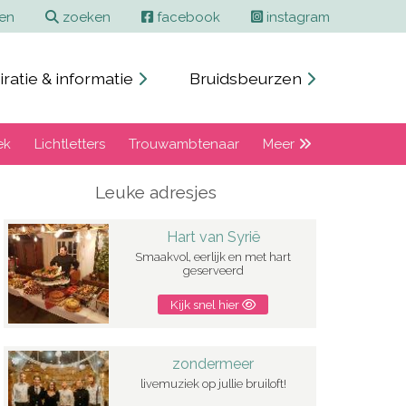
ren
zoeken
facebook
instagram
iratie & informatie
Bruidsbeurzen
ek
Lichtletters
Trouwambtenaar
Meer
Leuke adresjes
Hart van Syrië
Smaakvol, eerlijk en met hart
geserveerd
Kijk snel hier
zondermeer
livemuziek op jullie bruiloft!