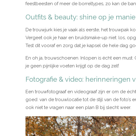
feestbeesten of meer de borreltypes, zo kan de band
Outfits & beauty: shine op je manie
De trouwjurk kies je vaak als eerste, het trouwpak ko
Vergeet ook je haar en bruidsmake-up niet: los, opgest
Test dit vooraf en zorg dat je kapsel de hele dag goed b
En oh ja, trouwschoenen. Inlopen is écht een must.
je geen pijnlijke voeten krijgt op de dag zelf.
Fotografie & video: herinneringen 
Een trouwfotograaf en videograaf zijn er om de éc
goed: van de trouwlocatie tot de stijl van de foto’s
ook niet te vragen naar een plan B bij slecht weer.