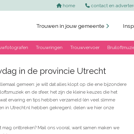
home
contact en adverte
Trouwen in jouw gemeente
Insp
uwfotografen
Trouwringen
Trouwvervoer
Bruiloftmuzi
uwdag in de provincie Utrecht
llemaal gemeen: je wilt dat alles klopt op die ene bijzondere
loftsmuziek en de sfeer, het zijn de kleine keuzes die het
wat ervaring en tips hebben verzameld (én veel slimme
n in Utrecht.nl hebben gekregen), delen we hier onze
niet mag ontbreken? Mail ons vooral, want samen maken we