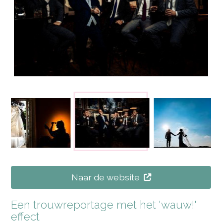
Naar de website
Een trouwreportage met het 'wauw!'
effect