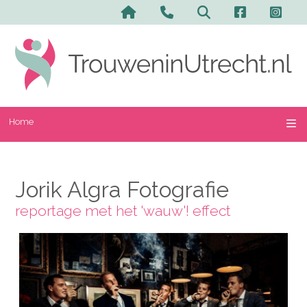
Home
Jorik Algra Fotografie
reportage met het 'wauw'! effect