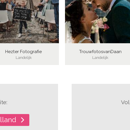
Hezter Fotografie
TrouwfotosvanDaan
Landelijk
Landelijk
te:
Vol
lland