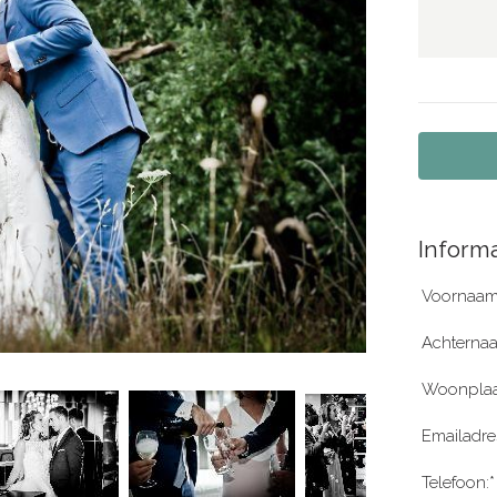
Informa
Voornaam
Achterna
Woonplaa
Emailadre
Telefoon:*