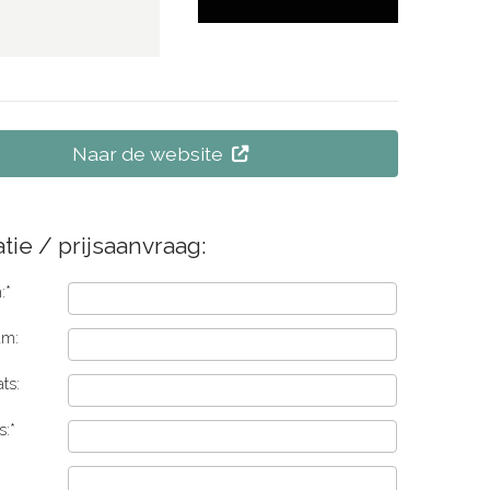
Naar de website
tie / prijsaanvraag:
:*
am:
ts:
s:*