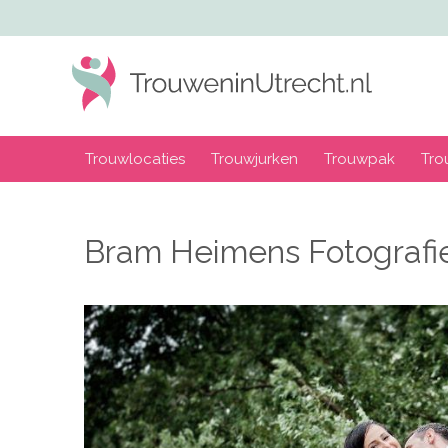
Trouwlocaties
Trouwjurken
Trouwpak
Tro
Bram Heimens Fotograf