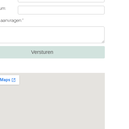
um:
e aanvragen:*