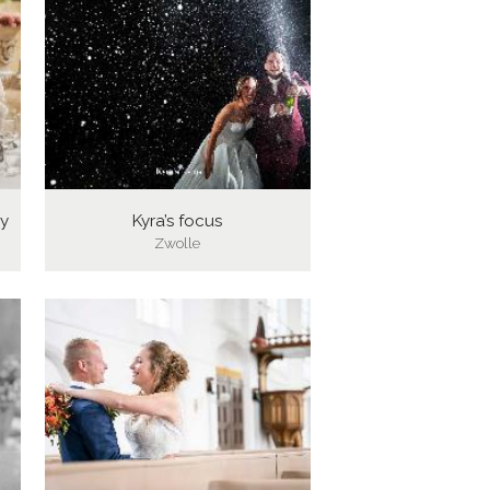
y
Kyra’s focus
Zwolle