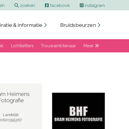
ren
zoeken
facebook
instagram
iratie & informatie
Bruidsbeurzen
ek
Lichtletters
Trouwambtenaar
Meer
am Heimens
Fotografie
Landelijk
0620395367