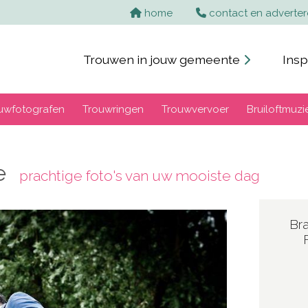
home
contact en adverte
Trouwen in jouw gemeente
Insp
uwfotografen
Trouwringen
Trouwvervoer
Bruiloftmuzi
ie
prachtige foto's van uw mooiste dag
Br