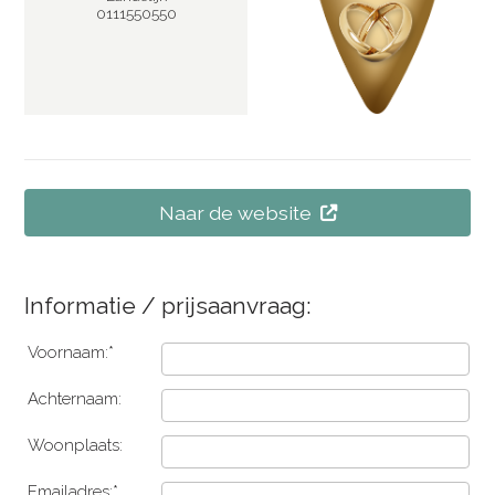
0111550550
Naar de website
Informatie / prijsaanvraag:
Voornaam:*
Achternaam:
Woonplaats:
Emailadres:*