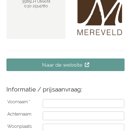
3585LH Utrecht
030 2514780
Naar de website
Informatie / prijsaanvraag:
Voornaam:*
Achternaam:
Woonplaats: