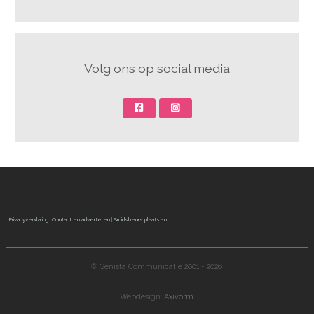
Volg ons op social media
Privacyverklaring
|
Contact en adverteren
|
Bruidsbeurs plaatsen
© Genista Communicatie 2001 - 2026
Webdesign:
Axivorm