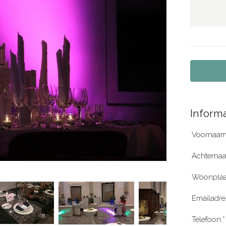
Informa
Voornaam
Achterna
Woonplaa
Emailadre
Telefoon:*