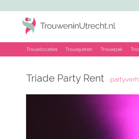
Trouwlocaties
Trouwjurken
Trouwpak
Tro
Triade Party Rent
partyver