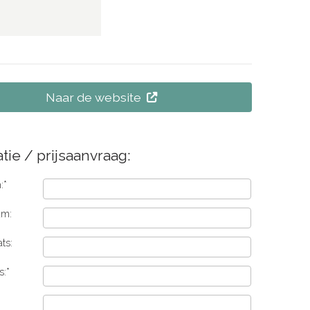
Naar de website
tie / prijsaanvraag:
:*
am:
ts:
s:*