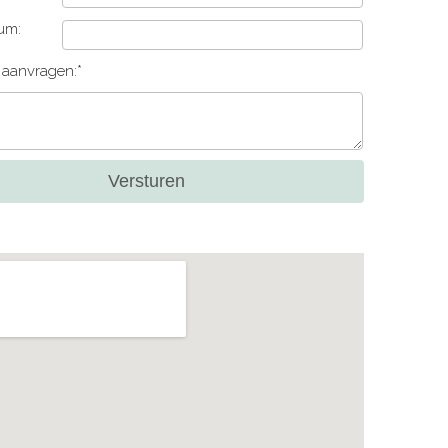
um:
e aanvragen:*