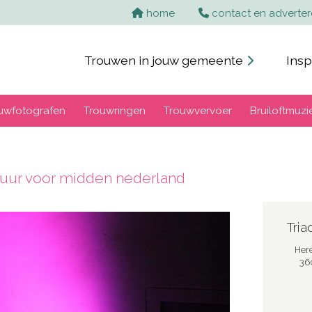
home
contact en adverte
Trouwen in jouw gemeente
Insp
uwfotografen
Trouwringen
Trouwvervoer
Bruiloftmuzi
huur voor midden nederland
Tria
Her
36