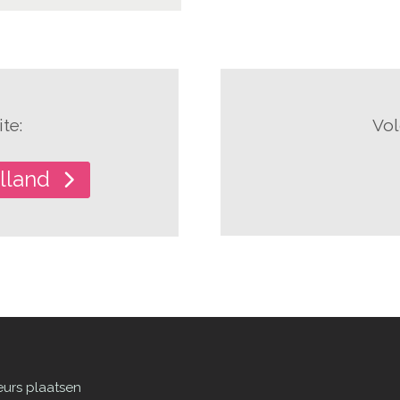
te:
Vol
lland
eurs plaatsen