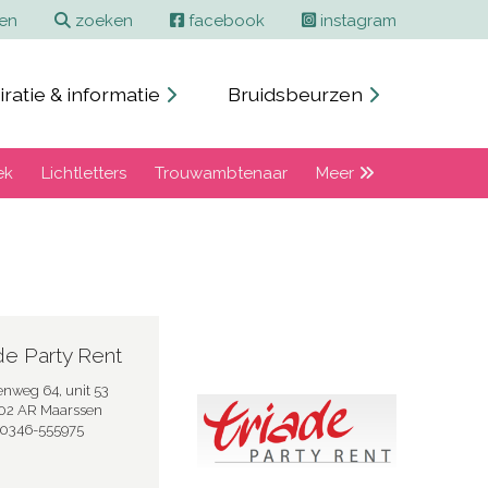
ren
zoeken
facebook
instagram
iratie & informatie
Bruidsbeurzen
ek
Lichtletters
Trouwambtenaar
Meer
de Party Rent
enweg 64, unit 53
02 AR Maarssen
0346-555975