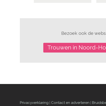
Bezoek ook de websi
Trouwen in Noord-Ho
Privacyverklaring
|
Contact en adverteren
|
Bruidsb