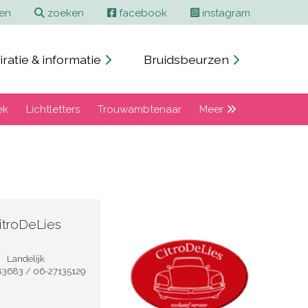
ren
zoeken
facebook
instagram
iratie & informatie
Bruidsbeurzen
ek
Lichtletters
Trouwambtenaar
Meer
itroDeLies
Landelijk
3683 / 06-27135129