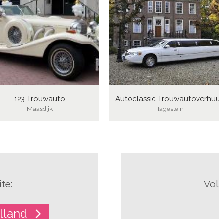
123 Trouwauto
Autoclassic Trouwautoverhuu
Maasdijk
Hagestein
te:
Vol
lland