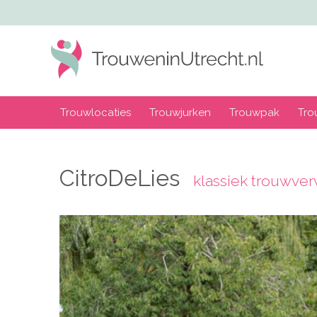
Trouwlocaties
Trouwjurken
Trouwpak
Tro
CitroDeLies
klassiek trouwver