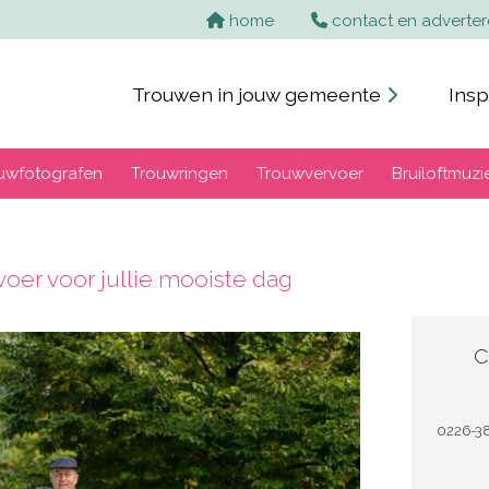
home
contact en adverte
Trouwen in jouw gemeente
Insp
uwfotografen
Trouwringen
Trouwvervoer
Bruiloftmuzi
voer voor jullie mooiste dag
C
0226-38