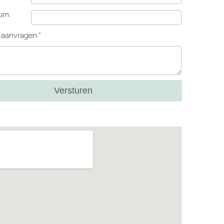
um:
e aanvragen:*