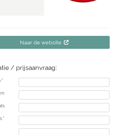
Naar de website
tie / prijsaanvraag:
:*
am:
ts:
s:*