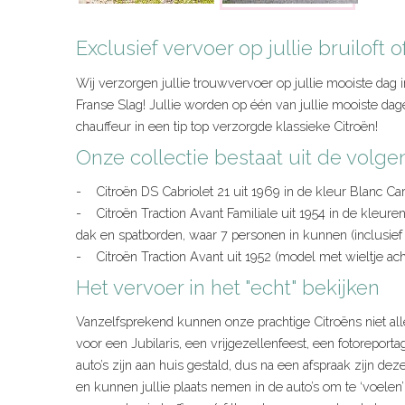
Exclusief vervoer op jullie bruiloft
Wij verzorgen jullie trouwvervoer op jullie mooiste dag 
Franse Slag! Jullie worden op één van jullie mooiste dag
chauffeur in een tip top verzorgde klassieke Citroën!
Onze collectie bestaat uit de volge
- Citroën DS Cabriolet 21 uit 1969 in de kleur Blanc Car
- Citroën Traction Avant Familiale uit 1954 in de kleure
dak en spatborden, waar 7 personen in kunnen (inclusief
- Citroën Traction Avant uit 1952 (model met wieltje ach
Het vervoer in het "echt" bekijken
Vanzelfsprekend kunnen onze prachtige Citroëns niet al
voor een Jubilaris, een vrijgezellenfeest, een fotorepor
auto’s zijn aan huis gestald, dus na een afspraak zijn dez
en kunnen jullie plaats nemen in de auto’s om te ‘voelen