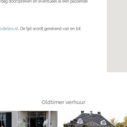
uwdag doorspreken en eventueel al een passende
odelies.nl
. De tijd wordt gerekend van en tot
Oldtimer verhuur